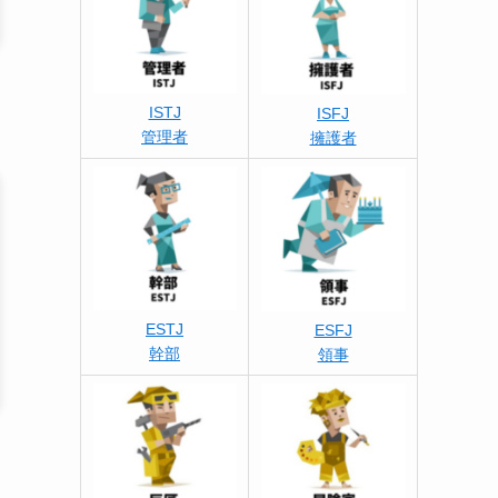
ISTJ
ISFJ
管理者
擁護者
ESTJ
ESFJ
幹部
領事