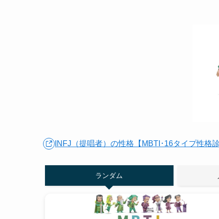
INFJ（提唱者）の性格【MBTI･16タイプ性格
ランダム