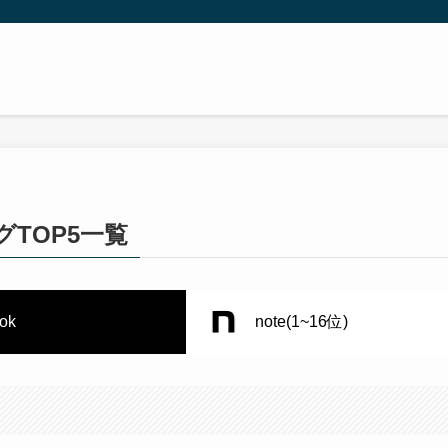
グTOP5一覧
tok
note(1~16位)