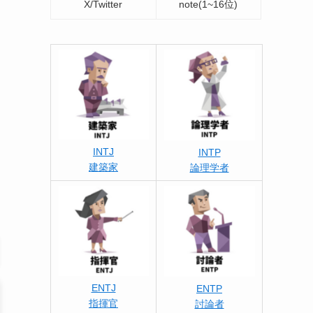
X/Twitter
note(1~16位)
INTJ
INTP
建築家
論理学者
ENTJ
ENTP
指揮官
討論者