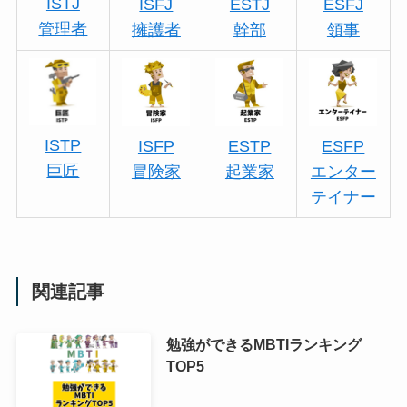
ISTJ
ISFJ
ESTJ
ESFJ
管理者
擁護者
幹部
領事
ISTP
ISFP
ESTP
ESFP
巨匠
冒険家
起業家
エンター
テイナー
関連記事
勉強ができるMBTIランキング
TOP5