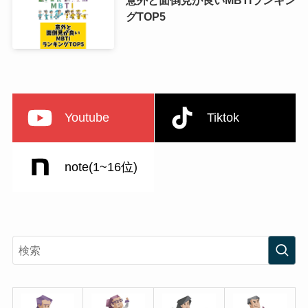
グTOP5
Youtube
Tiktok
note(1~16位)