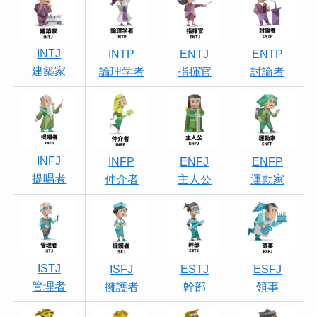
INTJ
INTP
ENTJ
ENTP
建築家
論理学者
指揮官
討論者
INFJ
INFP
ENFJ
ENFP
提唱者
仲介者
主人公
運動家
ISTJ
ISFJ
ESTJ
ESFJ
管理者
擁護者
幹部
領事