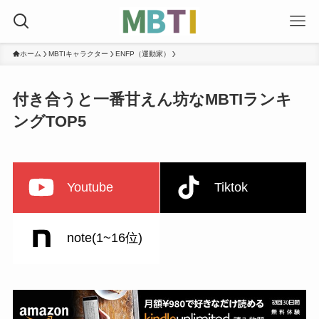
ホーム
MBTIキャラクター
ENFP（運動家）
付き合うと一番甘えん坊なMBTIランキ
ングTOP5
Youtube
Tiktok
note(1~16位)