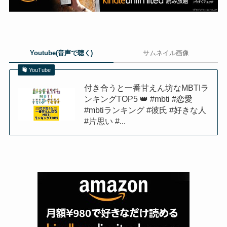
Youtube(音声で聴く)
サムネイル画像
YouTube
付き合うと一番甘えん坊なMBTIラ
ンキングTOP5 👑 #mbti #恋愛
#mbtiランキング #彼氏 #好きな人
#片思い #...