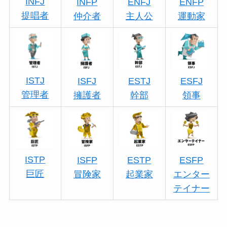
INFJ
INFP
ENFJ
ENFP
提唱者
仲介者
主人公
運動家
ISTJ
ISFJ
ESTJ
ESFJ
管理者
擁護者
幹部
領事
ISTP
ISFP
ESTP
ESFP
巨匠
冒険家
起業家
エンター
テイナー