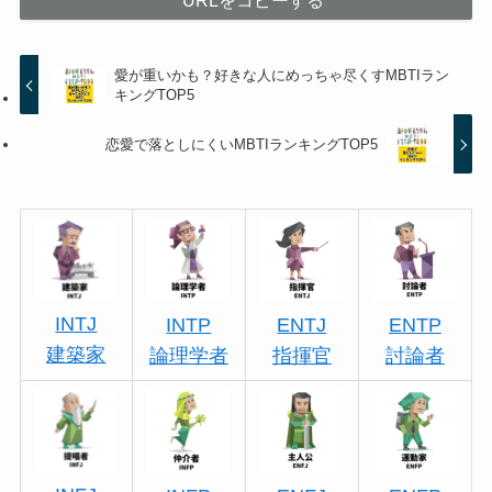
URLをコピーする
愛が重いかも？好きな人にめっちゃ尽くすMBTIラン
キングTOP5
恋愛で落としにくいMBTIランキングTOP5
INTJ
INTP
ENTJ
ENTP
建築家
論理学者
指揮官
討論者