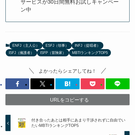
サービスが30日間無料お試しキャンペー
ン中
ENFJ（主人公）
ESFJ（領事）
INFJ（提唱者）
ISFJ（擁護者）
ISFP（冒険家）
MBTIランキングTOP5
よかったらシェアしてね！
URLをコピーする
付き合ったあとは相手にあまり干渉されずに自由でい
たいMBTIランキングTOP5