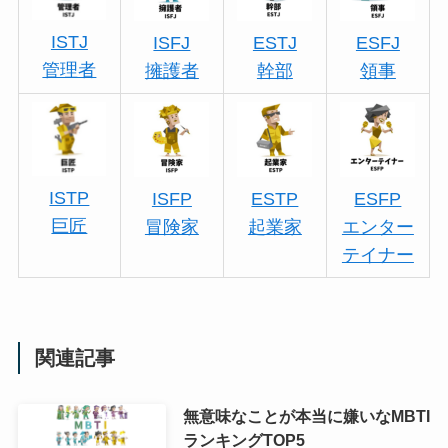
ISTJ
ISFJ
ESTJ
ESFJ
管理者
擁護者
幹部
領事
ISTP
ISFP
ESTP
ESFP
巨匠
冒険家
起業家
エンター
テイナー
関連記事
無意味なことが本当に嫌いなMBTI
ランキングTOP5