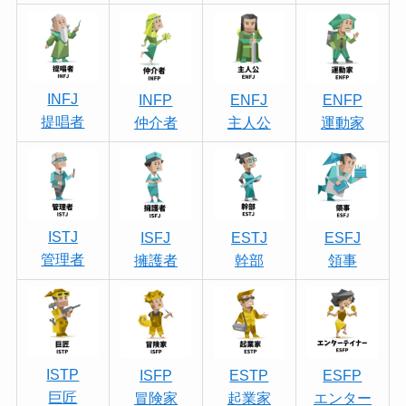
INFJ
INFP
ENFJ
ENFP
提唱者
仲介者
主人公
運動家
ISTJ
ISFJ
ESTJ
ESFJ
管理者
擁護者
幹部
領事
ISTP
ISFP
ESTP
ESFP
巨匠
冒険家
起業家
エンター