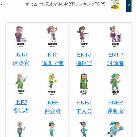
ずばぬけた天才が多いMBTIランキングTOP5
INTJ
INTP
ENTJ
ENTP
建築家
論理学者
指揮官
討論者
INFJ
INFP
ENFJ
ENFP
提唱者
仲介者
主人公
運動家