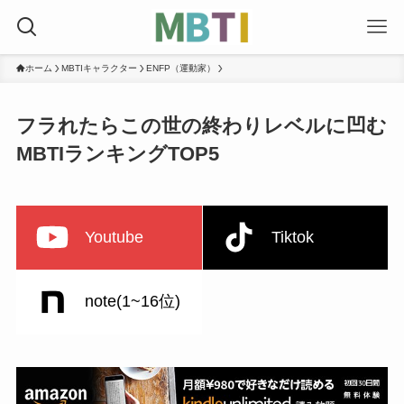
ホーム
MBTIキャラクター
ENFP（運動家）
フラれたらこの世の終わりレベルに凹む
MBTIランキングTOP5
Youtube
Tiktok
note(1~16位)