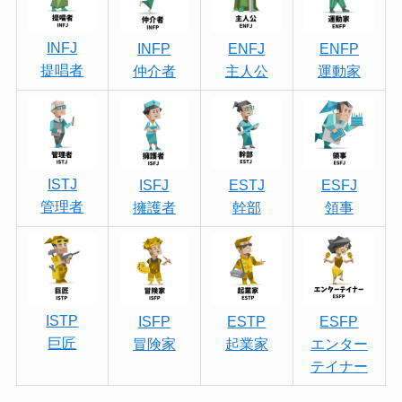
INFJ
INFP
ENFJ
ENFP
提唱者
仲介者
主人公
運動家
ISTJ
ISFJ
ESTJ
ESFJ
管理者
擁護者
幹部
領事
ISTP
ISFP
ESTP
ESFP
巨匠
冒険家
起業家
エンター
テイナー