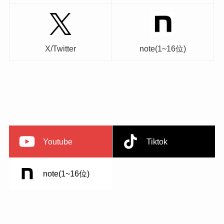
X/Twitter
note(1~16位)
Youtube
Tiktok
note(1~16位)