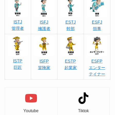
ISTJ
ISFJ
ESTJ
ESFJ
管理者
擁護者
幹部
領事
ISTP
ISFP
ESTP
ESFP
巨匠
冒険家
起業家
エンター
テイナー
Youtube
Tiktok