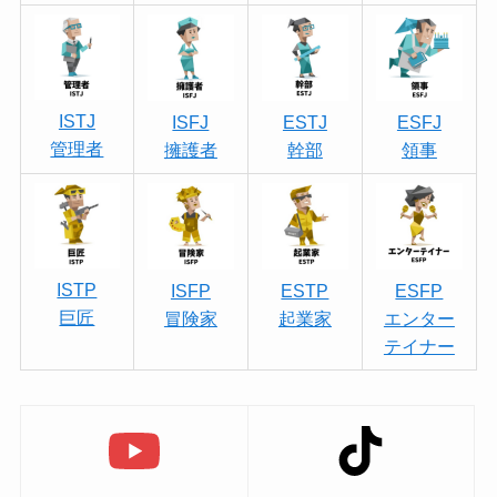
ISTJ
ISFJ
ESTJ
ESFJ
管理者
擁護者
幹部
領事
ISTP
ISFP
ESTP
ESFP
巨匠
冒険家
起業家
エンター
テイナー