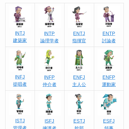
INTJ
INTP
ENTJ
ENTP
建築家
論理学者
指揮官
討論者
INFJ
INFP
ENFJ
ENFP
提唱者
仲介者
主人公
運動家
ISTJ
ISFJ
ESTJ
ESFJ
管理者
擁護者
幹部
領事