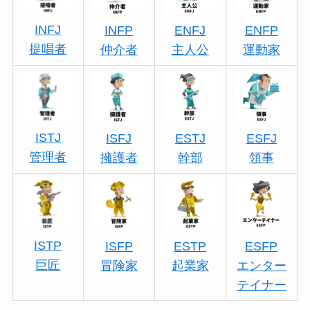
INFJ
INFP
ENFJ
ENFP
提唱者
仲介者
主人公
運動家
ISTJ
ISFJ
ESTJ
ESFJ
管理者
擁護者
幹部
領事
ISTP
ISFP
ESTP
ESFP
巨匠
冒険家
起業家
エンター
テイナー