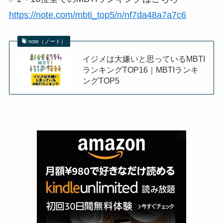
https://note.com/mbti_top5/n/nf7da48a7a7c6
note（ノート）
イジメは大嫌いと思っているMBTI
ランキングTOP16｜MBTIランキ
ングTOP5