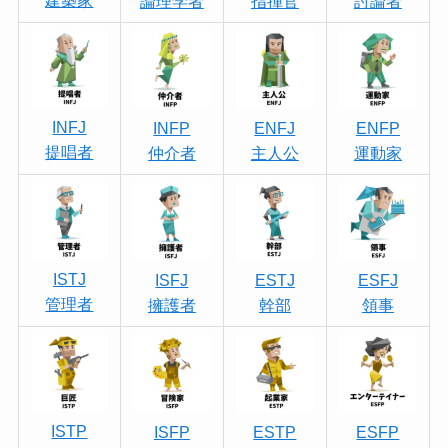
論理学者
指揮官
討論者
INFJ
INFP
ENFJ
ENFP
提唱者
仲介者
主人公
運動家
ISTJ
ISFJ
ESTJ
ESFJ
管理者
擁護者
幹部
領事
ISTP
ISFP
ESTP
ESFP