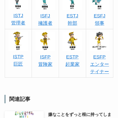
ISTJ
ISFJ
ESTJ
ESFJ
管理者
擁護者
幹部
領事
ISTP
ISFP
ESTP
ESFP
巨匠
冒険家
起業家
エンター
テイナー
関連記事
嫌なことをずっと根に持ってしま