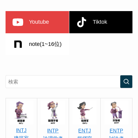
Youtube
Tiktok
note(1~16位)
INTJ
INTP
ENTJ
ENTP
建築家