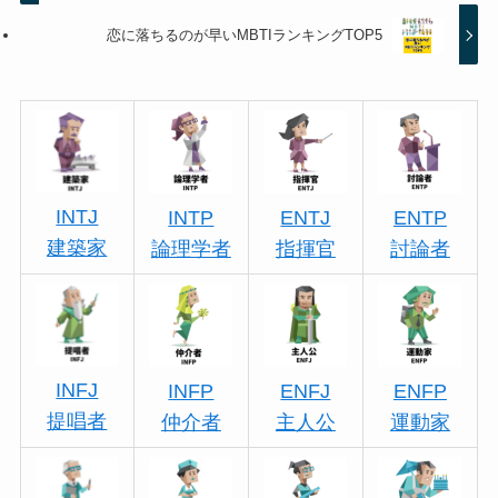
恋に落ちるのが早いMBTIランキングTOP5
INTJ
INTP
ENTJ
ENTP
建築家
論理学者
指揮官
討論者
INFJ
INFP
ENFJ
ENFP
提唱者
仲介者
主人公
運動家