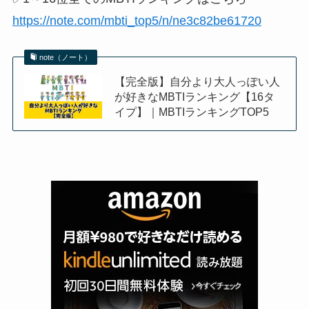
https://note.com/mbti_top5/n/ne3c82be61720
note（ノート）
【完全版】自分より大人っぽい人
が好きなMBTIランキング【16タ
イプ】｜MBTIランキングTOP5