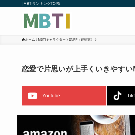
| MBTIランキングTOP5
ホーム
MBTIキャラクター
ENFP（運動家）
恋愛で片思いが上手くいきやすいMB
Youtube
Tik