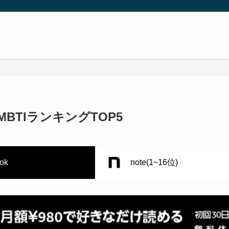
TIランキングTOP5
tok
note(1~16位)