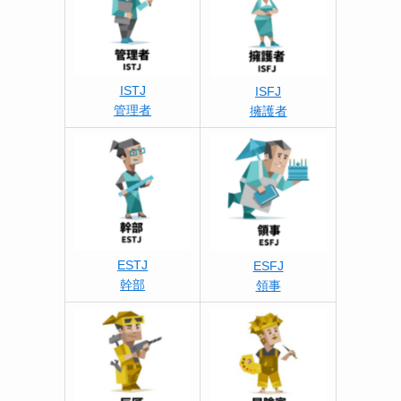
ISTJ
ISFJ
管理者
擁護者
ESTJ
ESFJ
幹部
領事