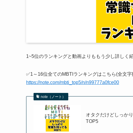
1~5位のランキングと動画よりももう少し詳しく紹介
✅1～16位全てのMBTIランキングはこちら(全文字
https://note.com/mbti_top5/n/n99777a0fce00
note（ノート）
オタクだけどしっかり常
TOP5