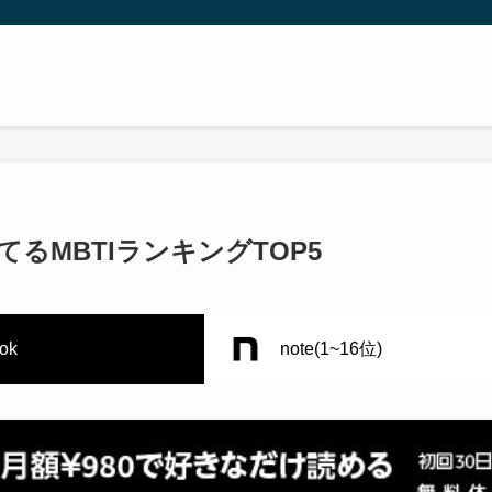
るMBTIランキングTOP5
tok
note(1~16位)