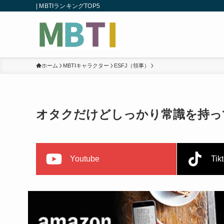
| MBTIランキングTOP5
ホーム
MBTIキャラクター
ESFJ（領事）
オタクだけどしっかり常識を持って
Youtube
Tik