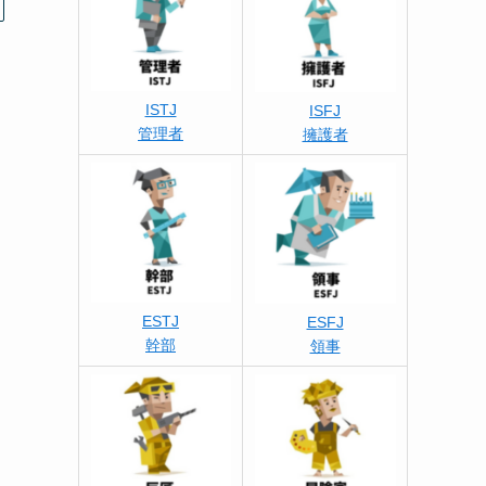
ISTJ
ISFJ
管理者
擁護者
ESTJ
ESFJ
幹部
領事