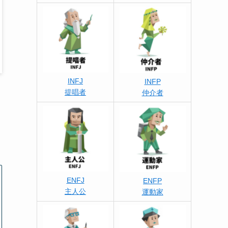
INFJ
INFP
提唱者
仲介者
ENFJ
ENFP
主人公
運動家