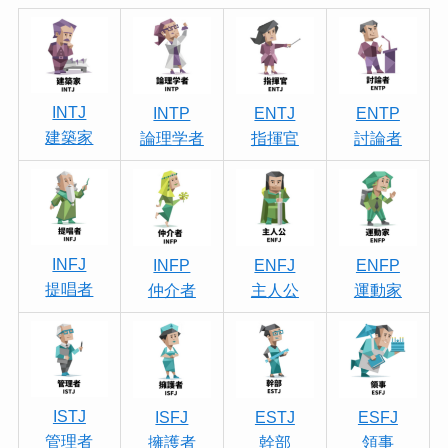
INTJ
INTP
ENTJ
ENTP
建築家
論理学者
指揮官
討論者
INFJ
INFP
ENFJ
ENFP
提唱者
仲介者
主人公
運動家
ISTJ
ISFJ
ESTJ
ESFJ
管理者
擁護者
幹部
領事