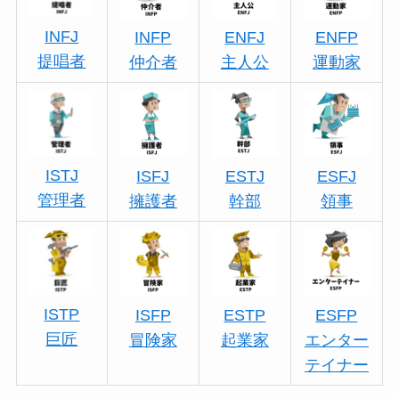
INFJ
INFP
ENFJ
ENFP
提唱者
仲介者
主人公
運動家
ISTJ
ISFJ
ESTJ
ESFJ
管理者
擁護者
幹部
領事
ISTP
ISFP
ESTP
ESFP
巨匠
冒険家
起業家
エンター
テイナー