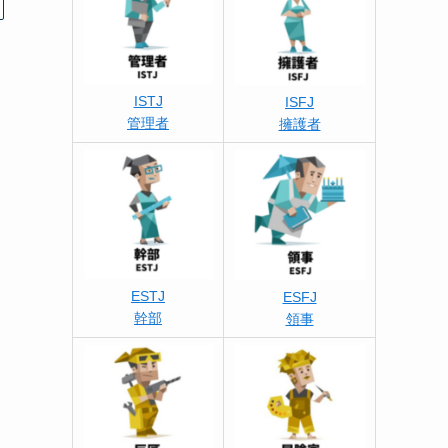
ISTJ
ISFJ
管理者
擁護者
ESTJ
ESFJ
幹部
領事