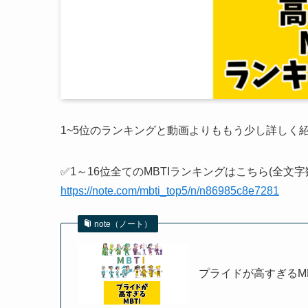
1~5位のランキングと動画よりももう少し詳しく紹介
✅1～16位全てのMBTIランキングはこちら(全文字
https://note.com/mbti_top5/n/n86985c8e7281
note（ノート）
プライドが高すぎるMBT