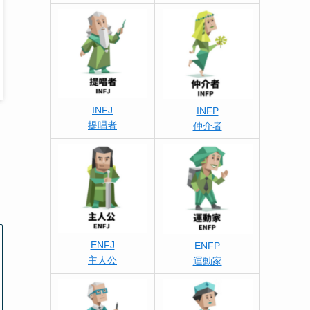
INFJ
INFP
提唱者
仲介者
ENFJ
ENFP
主人公
運動家