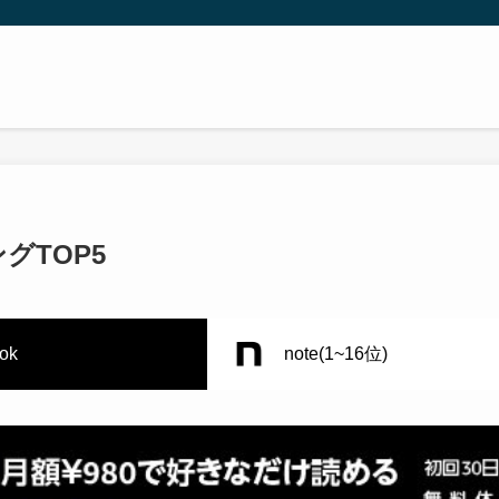
グTOP5
tok
note(1~16位)