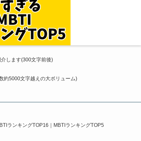
します(300文字前後)
数約5000文字越えの大ボリューム)
IランキングTOP16｜MBTIランキングTOP5