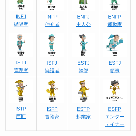
INFJ
INFP
ENFJ
ENFP
提唱者
仲介者
主人公
運動家
ISTJ
ISFJ
ESTJ
ESFJ
管理者
擁護者
幹部
領事
ISTP
ISFP
ESTP
ESFP
巨匠
冒険家
起業家
エンター
テイナー