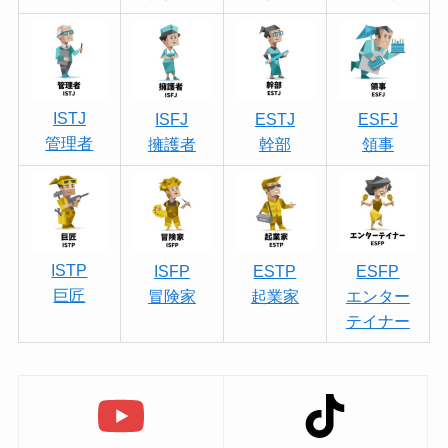
ISTJ
ISFJ
ESTJ
ESFJ
管理者
擁護者
幹部
領事
ISTP
ISFP
ESTP
ESFP
巨匠
冒険家
起業家
エンター
テイナー