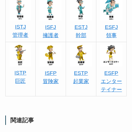
ISTJ
ISFJ
ESTJ
ESFJ
管理者
擁護者
幹部
領事
ISTP
ISFP
ESTP
ESFP
巨匠
冒険家
起業家
エンター
テイナー
関連記事