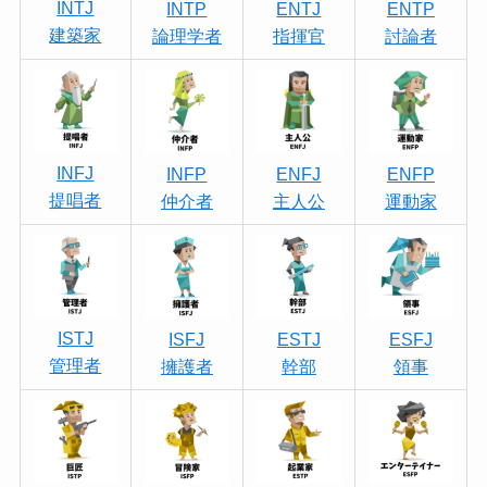
INTJ
INTP
ENTJ
ENTP
建築家
論理学者
指揮官
討論者
INFJ
INFP
ENFJ
ENFP
提唱者
仲介者
主人公
運動家
ISTJ
ISFJ
ESTJ
ESFJ
管理者
擁護者
幹部
領事