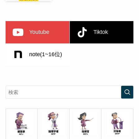
Youtube
Tiktok
note(1~16位)