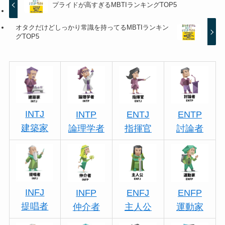
プライドが高すぎるMBTIランキングTOP5
オタクだけどしっかり常識を持ってるMBTIランキン
グTOP5
INTJ
INTP
ENTJ
ENTP
建築家
論理学者
指揮官
討論者
INFJ
INFP
ENFJ
ENFP
提唱者
仲介者
主人公
運動家