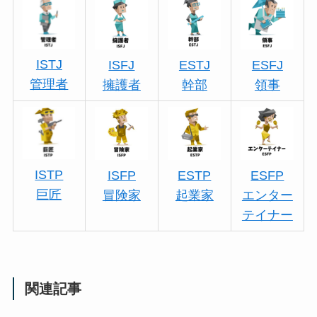
ISTJ
ISFJ
ESTJ
ESFJ
管理者
擁護者
幹部
領事
ISTP
ISFP
ESTP
ESFP
巨匠
冒険家
起業家
エンター
テイナー
関連記事