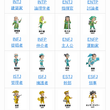
INTJ
INTP
ENTJ
ENTP
建築家
論理学者
指揮官
討論者
INFJ
INFP
ENFJ
ENFP
提唱者
仲介者
主人公
運動家
ISTJ
ISFJ
ESTJ
ESFJ
管理者
擁護者
幹部
領事