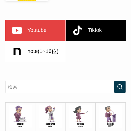
Youtube
Tiktok
note(1~16位)