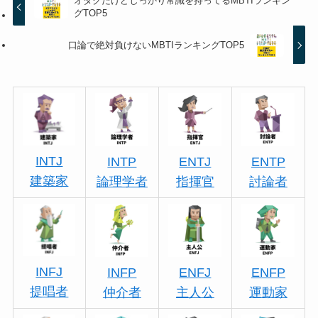
オタクだけどしっかり常識を持ってるMBTIランキン
グTOP5
口論で絶対負けないMBTIランキングTOP5
INTJ
INTP
ENTJ
ENTP
建築家
論理学者
指揮官
討論者
INFJ
INFP
ENFJ
ENFP
提唱者
仲介者
主人公
運動家