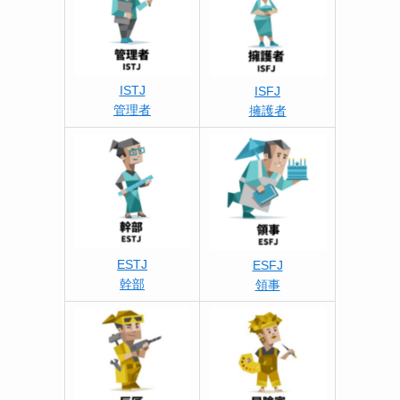
ISTJ
ISFJ
管理者
擁護者
ESTJ
ESFJ
幹部
領事