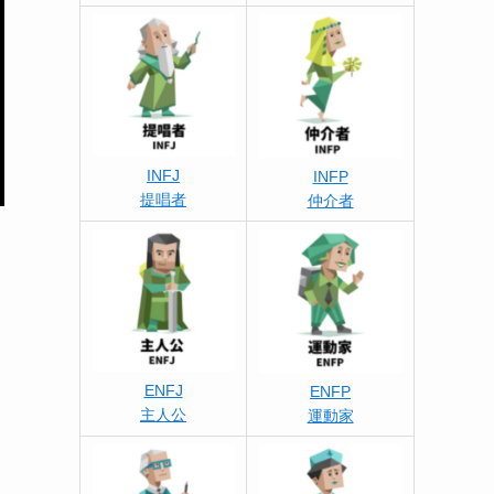
INFJ
INFP
提唱者
仲介者
ENFJ
ENFP
主人公
運動家