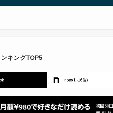
ンキングTOP5
tok
note(1~16位)