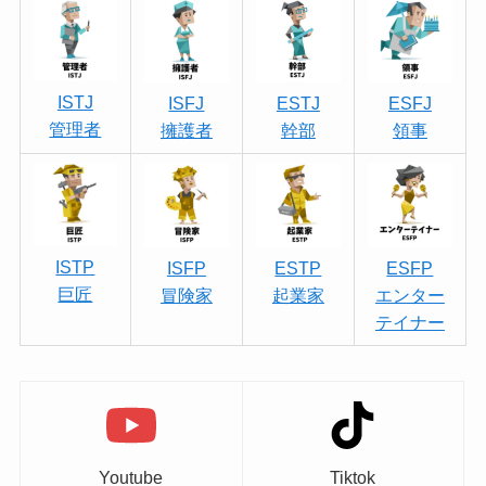
ISTJ
ISFJ
ESTJ
ESFJ
管理者
擁護者
幹部
領事
ISTP
ISFP
ESTP
ESFP
巨匠
冒険家
起業家
エンター
テイナー
Youtube
Tiktok