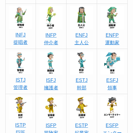
INFJ
INFP
ENFJ
ENFP
提唱者
仲介者
主人公
運動家
ISTJ
ISFJ
ESTJ
ESFJ
管理者
擁護者
幹部
領事
ISTP
ISFP
ESTP
ESFP
巨匠
冒険家
起業家
エンター