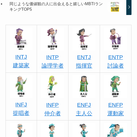
同じような価値観の人に出会えると嬉しいMBTIラン
キングTOP5
INTJ
INTP
ENTJ
ENTP
建築家
論理学者
指揮官
討論者
INFJ
INFP
ENFJ
ENFP
提唱者
仲介者
主人公
運動家