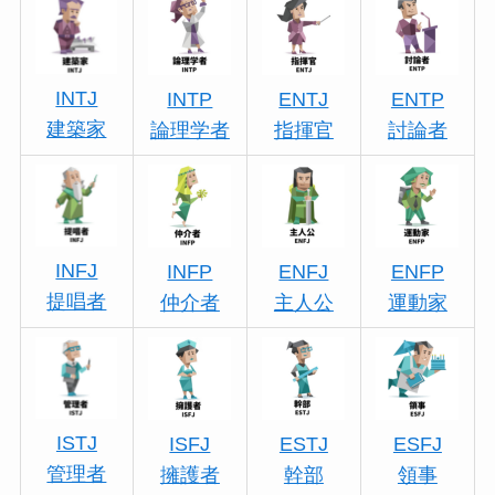
INTJ
INTP
ENTJ
ENTP
建築家
論理学者
指揮官
討論者
INFJ
INFP
ENFJ
ENFP
提唱者
仲介者
主人公
運動家
ISTJ
ISFJ
ESTJ
ESFJ
管理者
擁護者
幹部
領事