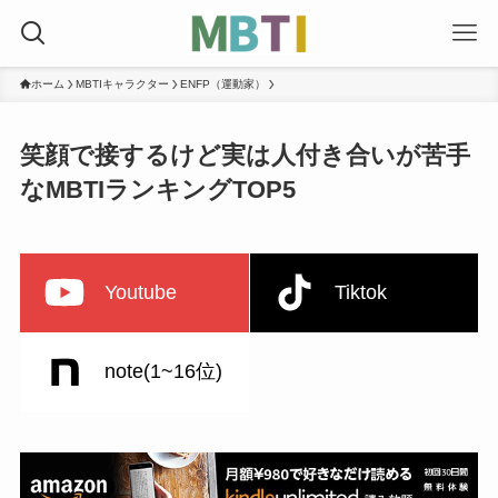
ホーム
MBTIキャラクター
ENFP（運動家）
笑顔で接するけど実は人付き合いが苦手
なMBTIランキングTOP5
Youtube
Tiktok
note(1~16位)