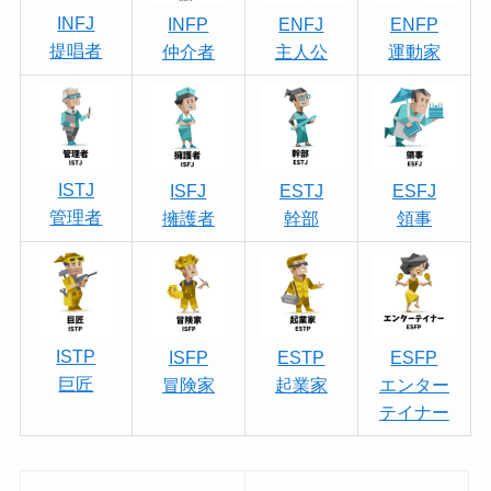
INFJ
INFP
ENFJ
ENFP
提唱者
仲介者
主人公
運動家
ISTJ
ISFJ
ESTJ
ESFJ
管理者
擁護者
幹部
領事
ISTP
ISFP
ESTP
ESFP
巨匠
冒険家
起業家
エンター
テイナー