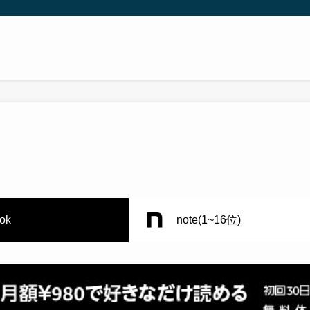
tok
note(1~16位)