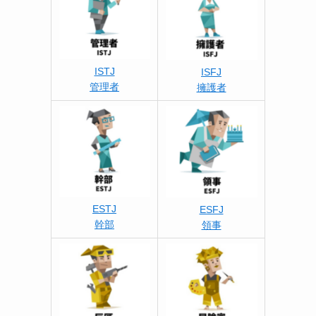
ISTJ
ISFJ
管理者
擁護者
ESTJ
ESFJ
幹部
領事