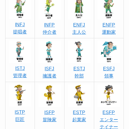
INFJ
INFP
ENFJ
ENFP
提唱者
仲介者
主人公
運動家
ISTJ
ISFJ
ESTJ
ESFJ
管理者
擁護者
幹部
領事
ISTP
ISFP
ESTP
ESFP
巨匠
冒険家
起業家
エンター
テイナー