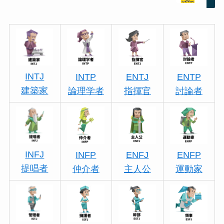
INTJ
INTP
ENTJ
ENTP
建築家
論理学者
指揮官
討論者
INFJ
INFP
ENFJ
ENFP
提唱者
仲介者
主人公
運動家