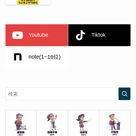
Youtube
Tiktok
note(1~16位)