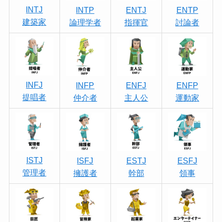
INTJ
INTP
ENTJ
ENTP
建築家
論理学者
指揮官
討論者
INFJ
INFP
ENFJ
ENFP
提唱者
仲介者
主人公
運動家
ISTJ
ISFJ
ESTJ
ESFJ
管理者
擁護者
幹部
領事