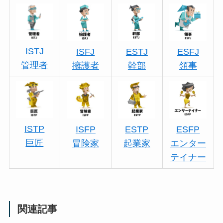
ISTJ
ISFJ
ESTJ
ESFJ
管理者
擁護者
幹部
領事
ISTP
ISFP
ESTP
ESFP
巨匠
冒険家
起業家
エンター
テイナー
関連記事