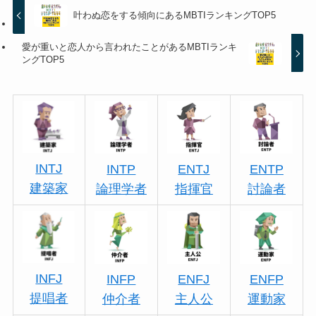
叶わぬ恋をする傾向にあるMBTIランキングTOP5
愛が重いと恋人から言われたことがあるMBTIランキ
ングTOP5
INTJ
INTP
ENTJ
ENTP
建築家
論理学者
指揮官
討論者
INFJ
INFP
ENFJ
ENFP
提唱者
仲介者
主人公
運動家