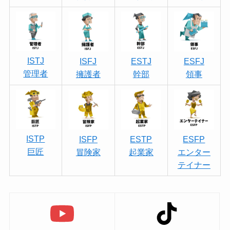
ISTJ
ISFJ
ESTJ
ESFJ
管理者
擁護者
幹部
領事
ISTP
ISFP
ESTP
ESFP
巨匠
冒険家
起業家
エンター
テイナー