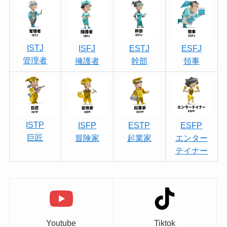
ISTJ
ISFJ
ESTJ
ESFJ
管理者
擁護者
幹部
領事
ISTP
ISFP
ESTP
ESFP
巨匠
冒険家
起業家
エンター
テイナー
Youtube
Tiktok